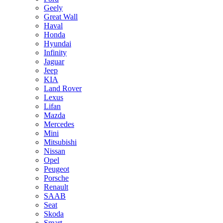
Geely
Great Wall
Haval
Honda
Hyundai
Infinity
Jaguar
Jeep
KIA
Land Rover
Lexus
Lifan
Mazda
Mercedes
Mini
Mitsubishi
Nissan
Opel
Peugeot
Porsche
Renault
SAAB
Seat
Skoda
Smart