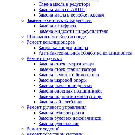
Смена масла в редукторе
Замена масла в АКПП
Замена масла в коробке передач
Замена технических жидкостей
Замена антифриза
Замена жидкости гидроусилителя
Шиномонтаж в Звенигороде
Ремонт кондиционеров
Заправка кондиционера
Антибактериальная обработка кондиционера
Ремонт подвески
Замена стоек амортизатора
Замена стоек стабилизатора
Замена втулок стабилизатора
Замена шаровой опоры
Замена рычагов подвески
Замена опорных подшипников
Замена подшипников ступицы
Замена сайлентблоков
Ремонт рулевого управления
Замена рулевой рейки
Замена рулевых наконечников
Замена рулевых тяг
Ремонт ходовой
Ремонт тормозной системы