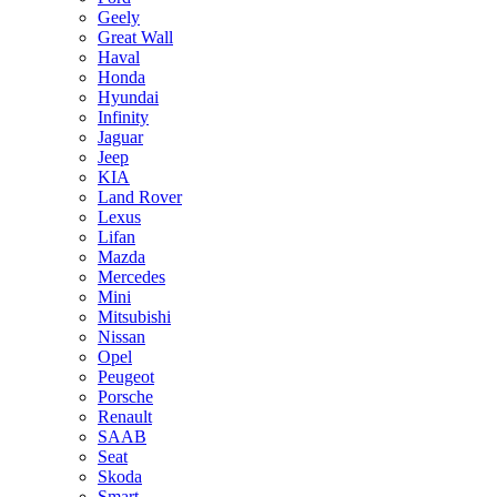
Geely
Great Wall
Haval
Honda
Hyundai
Infinity
Jaguar
Jeep
KIA
Land Rover
Lexus
Lifan
Mazda
Mercedes
Mini
Mitsubishi
Nissan
Opel
Peugeot
Porsche
Renault
SAAB
Seat
Skoda
Smart