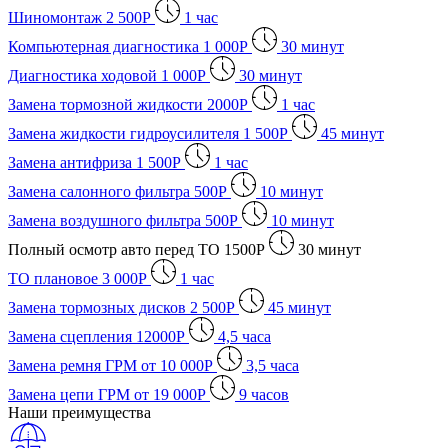
Шиномонтаж
2 500
Р
1
час
Компьютерная диагностика
1 000
Р
30
минут
Диагностика ходовой
1 000
Р
30
минут
Замена тормозной жидкости
2000
Р
1
час
Замена жидкости гидроусилителя
1 500
Р
45
минут
Замена антифриза
1 500
Р
1
час
Замена салонного фильтра
500
Р
10
минут
Замена воздушного фильтра
500
Р
10
минут
Полный осмотр авто перед ТО
1500
Р
30
минут
ТО плановое
3 000
Р
1
час
Замена тормозных дисков
2 500
Р
45
минут
Замена сцепления
12000
Р
4,5
часа
Замена ремня ГРМ
от 10 000
Р
3,5
часа
Замена цепи ГРМ
от 19 000
Р
9
часов
Наши преимущества