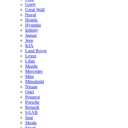
Geely
Great Wall
Haval
Honda
Hyundai
Infinity
Jaguar
Jeep
KIA
Land Rover
Lexus
Lifan
Mazda
Mercedes
Mini
Mitsubishi
Nissan
Opel
Peugeot
Porsche
Renault
SAAB
Seat
Skoda
Smart