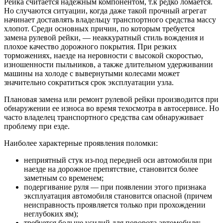
Рейка считается надежным компонентом, т.к редко ломается.
Но случаются ситуации, когда даже такой прочный агрегат
начинает доставлять владельцу транспортного средства массу
хлопот. Среди основных причин, по которым требуется
замена рулевой рейки, — неаккуратный стиль вождения и
плохое качество дорожного покрытия. При резких
торможениях, наезде на неровности с высокой скоростью,
изношенности пыльников, а также длительном удерживании
машины на холоде с вывернутыми колесами может
значительно сократиться срок эксплуатации узла.
Плановая замена или ремонт рулевой рейки производится при
обнаружении ее износа во время техосмотра в автосервисе. Но
часто владелец транспортного средства сам обнаруживает
проблему при езде.
Наиболее характерные проявления поломки:
неприятный стук из-под передней оси автомобиля при
наезде на дорожное препятствие, становится более
заметным со временем;
подергивание руля — при появлении этого признака
эксплуатация автомобиля становится опасной (причем
неисправность проявляется только при прохождении
неглубоких ям);
требуется больше усилий для поворота автомобиля;