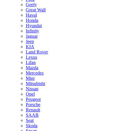
Geely
Great Wall
Haval
Honda
Hyundai
Infinity
Jaguar
Jeep
KIA
Land Rover
Lexus
Lifan
Mazda
Mercedes
Mini
Mitsubishi
Nissan
Opel
Peugeot
Porsche
Renault
SAAB
Seat
Skoda
Smart