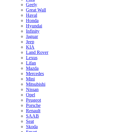
Geely
Great Wall
Haval
Honda
Hyundai
Infinity
Jaguar
Jeep
KIA
Land Rover
Lexus
Lifan
Mazda
Mercedes
Mini
Mitsubishi
Nissan
Opel
Peugeot
Porsche
Renault
SAAB
Seat
Skoda
Smart