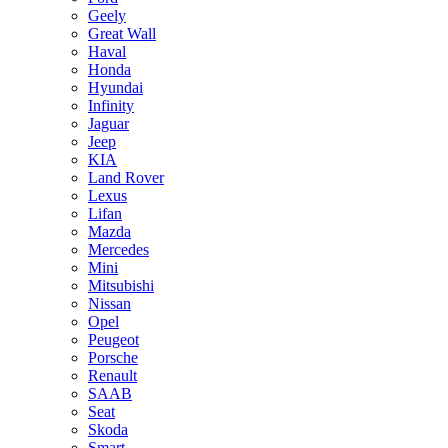
Geely
Great Wall
Haval
Honda
Hyundai
Infinity
Jaguar
Jeep
KIA
Land Rover
Lexus
Lifan
Mazda
Mercedes
Mini
Mitsubishi
Nissan
Opel
Peugeot
Porsche
Renault
SAAB
Seat
Skoda
Smart