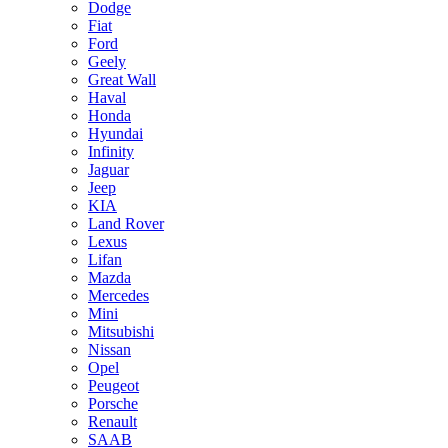
Dodge
Fiat
Ford
Geely
Great Wall
Haval
Honda
Hyundai
Infinity
Jaguar
Jeep
KIA
Land Rover
Lexus
Lifan
Mazda
Mercedes
Mini
Mitsubishi
Nissan
Opel
Peugeot
Porsche
Renault
SAAB